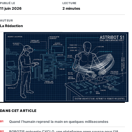
PUBLIÉ LE
LECTURE
11 juin 2026
2 minutes
AUTEUR
La Rédaction
DANS CET ARTICLE
Quand l’humain reprend la main en quelques millisecondes
ROBOTIS présente CYCLO, une plateforme open source pour l’IA