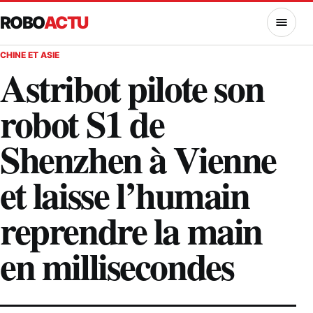
ROBO
ACTU
MENU
CHINE ET ASIE
Astribot pilote son
robot S1 de
Shenzhen à Vienne
et laisse l’humain
reprendre la main
en millisecondes