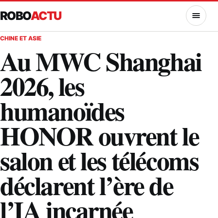
ROBO
ACTU
MENU
CHINE ET ASIE
Au MWC Shanghai
2026, les
humanoïdes
HONOR ouvrent le
salon et les télécoms
déclarent l’ère de
l’IA incarnée