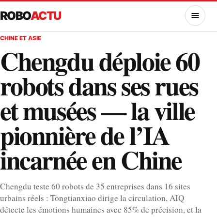
ROBO
ACTU
MENU
CHINE ET ASIE
Chengdu déploie 60
robots dans ses rues
et musées — la ville
pionnière de l’IA
incarnée en Chine
Chengdu teste 60 robots de 35 entreprises dans 16 sites
urbains réels : Tongtianxiao dirige la circulation, AIQ
détecte les émotions humaines avec 85% de précision, et la