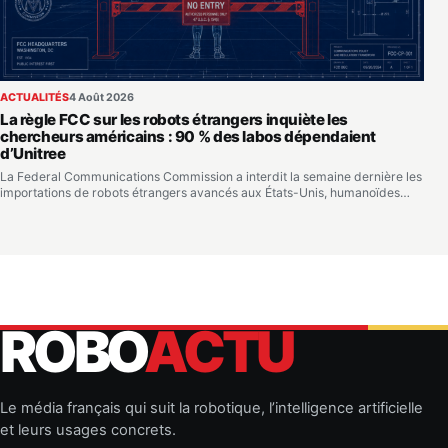
ACTUALITÉS
4 Août 2026
La règle FCC sur les robots étrangers inquiète les
chercheurs américains : 90 % des labos dépendaient
d’Unitree
La Federal Communications Commission a interdit la semaine dernière les
importations de robots étrangers avancés aux États-Unis, humanoïdes…
ROBO
ACTU
Le média français qui suit la robotique, l’intelligence artificielle
et leurs usages concrets.