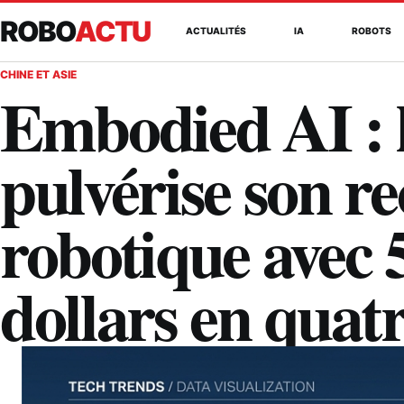
ROBO
ACTU
ACTUALITÉS
IA
ROBOTS
CHINE ET ASIE
Embodied AI : 
pulvérise son re
robotique avec 5
dollars en quat