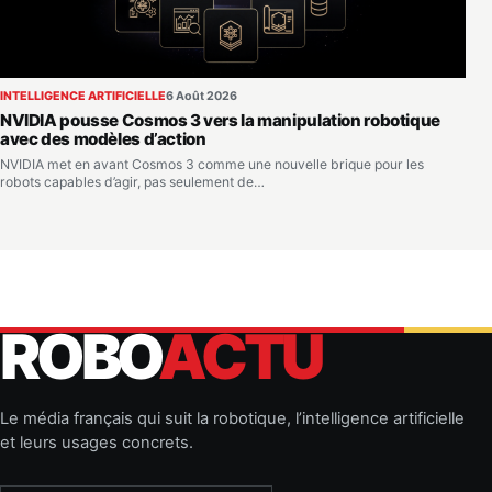
INTELLIGENCE ARTIFICIELLE
6 Août 2026
NVIDIA pousse Cosmos 3 vers la manipulation robotique
avec des modèles d’action
NVIDIA met en avant Cosmos 3 comme une nouvelle brique pour les
robots capables d’agir, pas seulement de…
ROBO
ACTU
Le média français qui suit la robotique, l’intelligence artificielle
et leurs usages concrets.