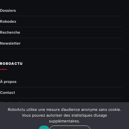
Dossiers
Robodex
Recherche
Newsletter
ROBOACTU
À propos
Contact
Mentions légales
RoboActu utilise une mesure d’audience anonyme sans cookie.
Confidentialité
Vous pouvez autoriser des statistiques d’usage
supplémentaires.
© 2026 RoboActu.fr
—
Tous droits réservés