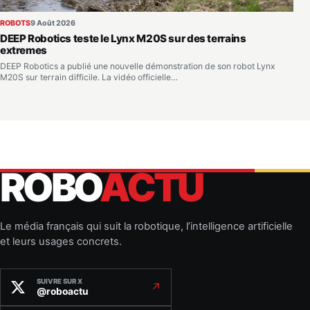
ROBOTS
9 Août 2026
DEEP Robotics teste le Lynx M20S sur des terrains
extremes
DEEP Robotics a publié une nouvelle démonstration de son robot Lynx
M20S sur terrain difficile. La vidéo officielle…
ROBO
ACTU
Le média français qui suit la robotique, l’intelligence artificielle
et leurs usages concrets.
SUIVRE SUR X
↗
@roboactu