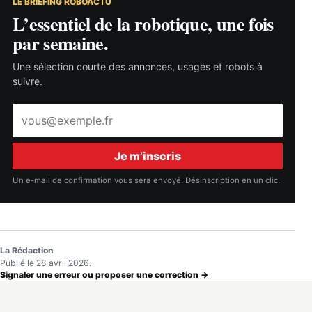
LE BRIEFING ROBOACTU
L’essentiel de la robotique, une fois
par semaine.
Une sélection courte des annonces, usages et robots à
suivre.
Adresse
e-
mail
Je m’inscris
Un e-mail de confirmation vous sera envoyé. Désinscription en un clic.
La Rédaction
Publié le 28 avril 2026.
Signaler une erreur ou proposer une correction →