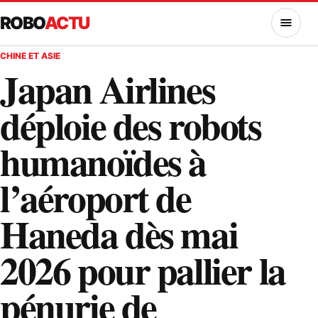
ROBO
ACTU
MENU
CHINE ET ASIE
Japan Airlines
déploie des robots
humanoïdes à
l’aéroport de
Haneda dès mai
2026 pour pallier la
pénurie de