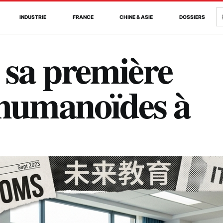
R
INDUSTRIE
FRANCE
CHINE & ASIE
DOSSIERS
 sa première
 humanoïdes à