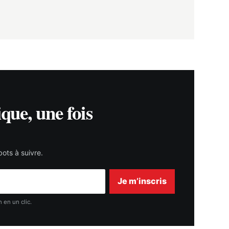
ique, une fois
ots à suivre.
Je m’inscris
 en un clic.