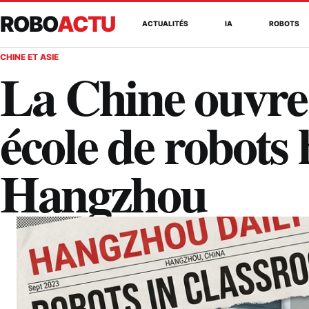
ROBO
ACTU
ACTUALITÉS
IA
ROBOTS
CHINE ET ASIE
La Chine ouvre
école de robots
Hangzhou