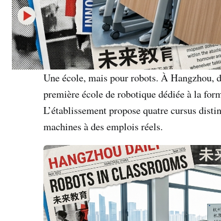
Une école, mais pour robots. À Hangzhou, da
première école de robotique dédiée à la for
L’établissement propose quatre cursus distinc
machines à des emplois réels.