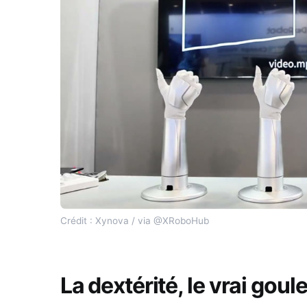
Crédit : Xynova / via @XRoboHub
La dextérité, le vrai gou