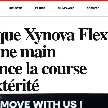
R
INDUSTRIE
FRANCE
CHINE & ASIE
DOSSIERS
que Xynova Flex
ne main
nce la course
xtérité