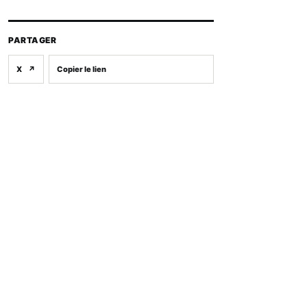
PARTAGER
X
↗
Copier le lien