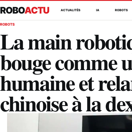
ROBO
ACTU
ACTUALITÉS
IA
ROBOTS
ROBOTS
La main roboti
bouge comme u
humaine et rela
chinoise à la de