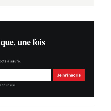
ique, une fois
ots à suivre.
Je m’inscris
 en un clic.