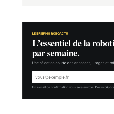
LE BRIEFING ROBOACTU
L’essentiel de la robot
par semaine.
Une sélection courte des annonces, usages et rob
Adresse
e-
mail
Un e-mail de confirmation vous sera envoyé. Désinscription