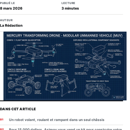
PUBLIÉ LE
LECTURE
8 mars 2026
3 minutes
AUTEUR
La Rédaction
DANS CET ARTICLE
Un robot volant, roulant et rampant dans un seul châssis
Pour 15 000 dollars, Asimov vous vend un kit pour construire votre