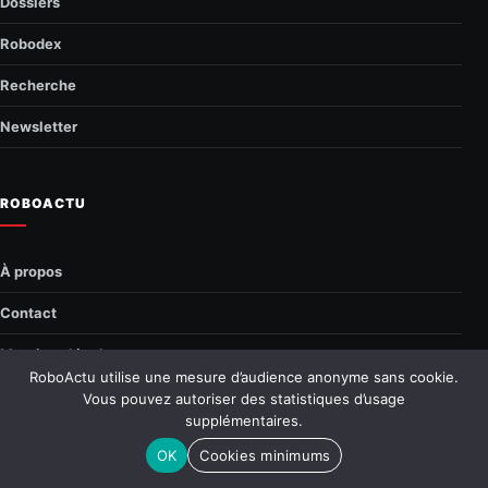
Dossiers
Robodex
Recherche
Newsletter
ROBOACTU
À propos
Contact
Mentions légales
RoboActu utilise une mesure d’audience anonyme sans cookie.
Confidentialité
Vous pouvez autoriser des statistiques d’usage
supplémentaires.
© 2026 RoboActu.fr
—
Tous droits réservés
OK
Cookies minimums
Retour en haut
↑