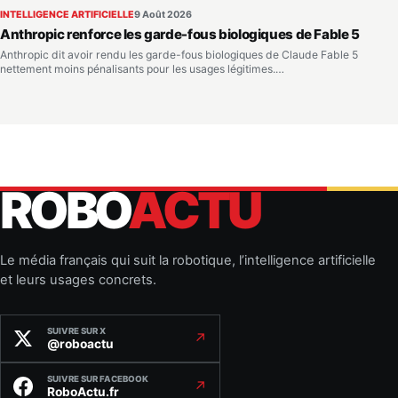
INTELLIGENCE ARTIFICIELLE
9 Août 2026
Anthropic renforce les garde-fous biologiques de Fable 5
Anthropic dit avoir rendu les garde-fous biologiques de Claude Fable 5
nettement moins pénalisants pour les usages légitimes.…
ROBO
ACTU
Le média français qui suit la robotique, l’intelligence artificielle
et leurs usages concrets.
SUIVRE SUR X
↗
@roboactu
SUIVRE SUR FACEBOOK
↗
RoboActu.fr