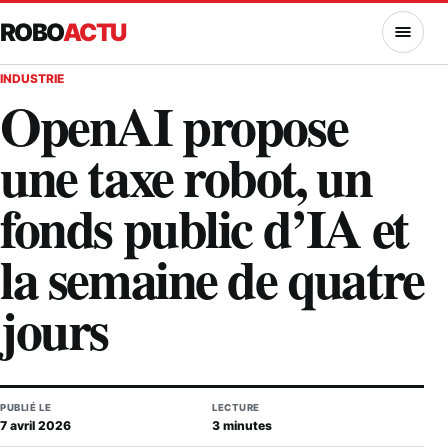
ROBO
ACTU
MENU
INDUSTRIE
OpenAI propose
une taxe robot, un
fonds public d’IA et
la semaine de quatre
jours
PUBLIÉ LE
LECTURE
7 avril 2026
3 minutes