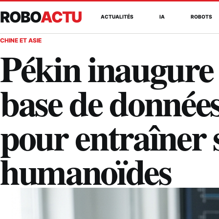
ROBO
ACTU
ACTUALITÉS
IA
ROBOTS
CHINE ET ASIE
Pékin inaugure 
base de données
pour entraîner 
humanoïdes