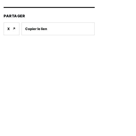
PARTAGER
X
↗
Copier le lien