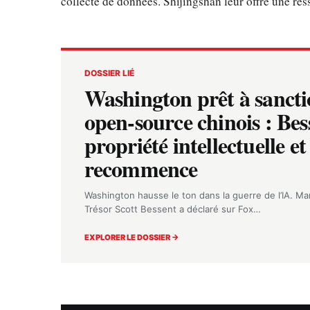
collecte de données. Shijingshan leur offre une ress
DOSSIER LIÉ
Washington prêt à sancti
open-source chinois : Bess
propriété intellectuelle e
recommence
Washington hausse le ton dans la guerre de l’IA. Mard
Trésor Scott Bessent a déclaré sur Fox…
EXPLORER LE DOSSIER →