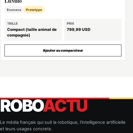
LilMilo
Ecovacs
Prototype
TAILLE
PRIX
Compact (taille animal de
799,99 USD
compagnie)
Ajouter au comparateur
ROBO
ACTU
Le média français qui suit la robotique, l’intelligence artificielle
et leurs usages concrets.