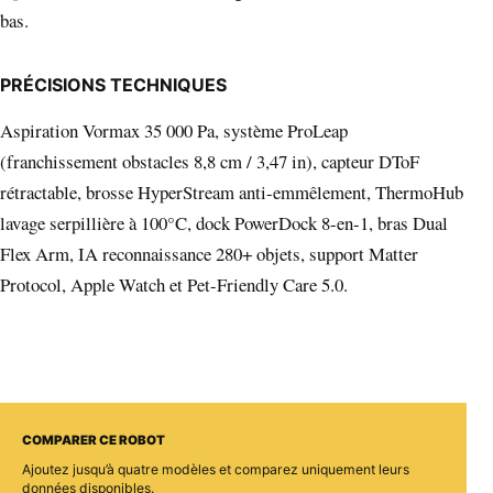
bas.
PRÉCISIONS TECHNIQUES
Aspiration Vormax 35 000 Pa, système ProLeap
(franchissement obstacles 8,8 cm / 3,47 in), capteur DToF
rétractable, brosse HyperStream anti-emmêlement, ThermoHub
lavage serpillière à 100°C, dock PowerDock 8-en-1, bras Dual
Flex Arm, IA reconnaissance 280+ objets, support Matter
Protocol, Apple Watch et Pet-Friendly Care 5.0.
COMPARER CE ROBOT
Ajoutez jusqu’à quatre modèles et comparez uniquement leurs
données disponibles.