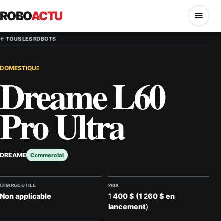
ROBO
ACTU
MENU
← TOUS LES ROBOTS
DOMESTIQUE
Dreame L60
Pro Ultra
DREAME
Commercial
CHARGE UTILE
PRIX
Non applicable
1 400 $ (1 260 $ en
lancement)