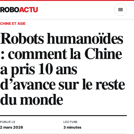
ROBO
ACTU
MENU
CHINE ET ASIE
Robots humanoïdes
: comment la Chine
a pris 10 ans
d’avance sur le reste
du monde
PUBLIÉ LE
LECTURE
2 mars 2026
3 minutes