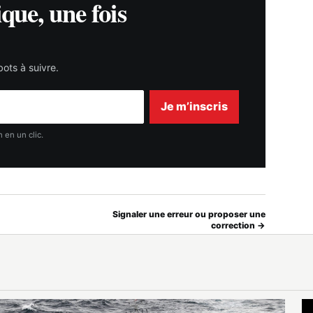
ique, une fois
ots à suivre.
Je m’inscris
 en un clic.
Signaler une erreur ou proposer une
correction →