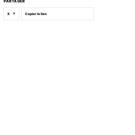
PARTAGER
X
↗
Copier le lien