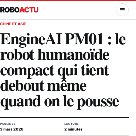
ROBO
ACTU
MENU
CHINE ET ASIE
EngineAI PM01 : le
robot humanoïde
compact qui tient
debout même
quand on le pousse
PUBLIÉ LE
LECTURE
3 mars 2026
2 minutes