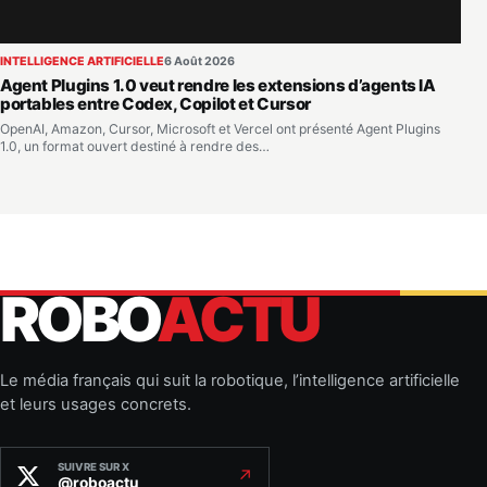
INTELLIGENCE ARTIFICIELLE
6 Août 2026
Agent Plugins 1.0 veut rendre les extensions d’agents IA
portables entre Codex, Copilot et Cursor
OpenAI, Amazon, Cursor, Microsoft et Vercel ont présenté Agent Plugins
1.0, un format ouvert destiné à rendre des…
ROBO
ACTU
Le média français qui suit la robotique, l’intelligence artificielle
et leurs usages concrets.
SUIVRE SUR X
↗
@roboactu