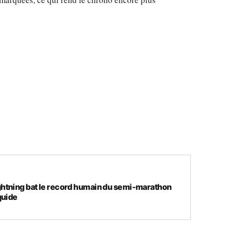
htning bat le record humain du semi-marathon
quide