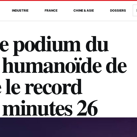
R
INDUSTRIE
FRANCE
CHINE & ASIE
DOSSIERS
e podium du
 humanoïde de
 le record
 minutes 26