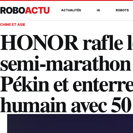
ROBO
ACTU
ACTUALITÉS
IA
ROBOTS
CHINE ET ASIE
HONOR rafle l
semi-marathon
Pékin et enterre
humain avec 50