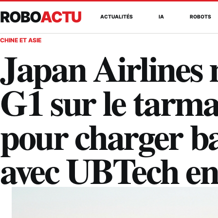
ROBO
ACTU
ACTUALITÉS
IA
ROBOTS
CHINE ET ASIE
Japan Airlines 
G1 sur le tarm
pour charger bag
avec UBTech en