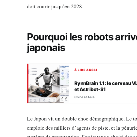
doit courir jusqu’en 2028.
Pourquoi les robots arri
japonais
À LIRE AUSSI
RynnBrain 1.1 : le cerveau V
et Astribot-S1
Chine et Asie
Le Japon vit un double choc démographique. Le to
emploie des milliers d’agents de piste, et la pénurie
système de manutention, l’opérateur a choisi des r