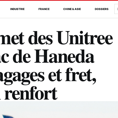
R
INDUSTRIE
FRANCE
CHINE & ASIE
DOSSIERS
met des Unitree
ac de Haneda
ages et fret,
 renfort