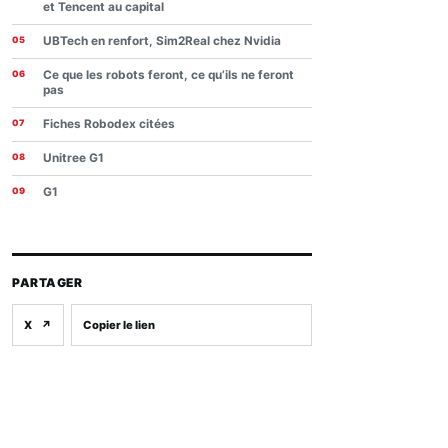
et Tencent au capital
UBTech en renfort, Sim2Real chez Nvidia
Ce que les robots feront, ce qu’ils ne feront
pas
Fiches Robodex citées
Unitree G1
G1
PARTAGER
X
↗
Copier le lien