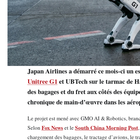
Japan Airlines a démarré ce mois-ci un e
Unitree G1
et UBTech sur le tarmac de Ha
des bagages et du fret aux côtés des équipe
chronique de main-d’œuvre dans les aérop
Le projet est mené avec GMO AI & Robotics, bran
Fox News
South China Morning Post
Selon
et le
chargement des bagages, le tractage d’avions, le tr