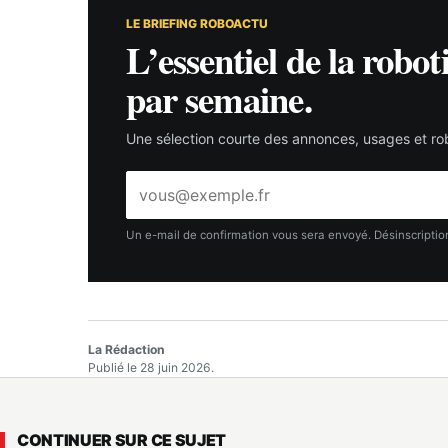
LE BRIEFING ROBOACTU
L’essentiel de la robot
par semaine.
Une sélection courte des annonces, usages et rob
Adresse
e-
mail
Un e-mail de confirmation vous sera envoyé. Désinscription
La Rédaction
Publié le 28 juin 2026.
CONTINUER SUR CE SUJET