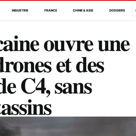
R
INDUSTRIE
FRANCE
CHINE & ASIE
DOSSIERS
aine ouvre une
drones et des
de C4, sans
tassins