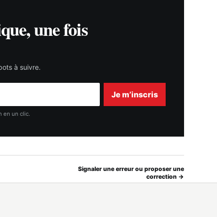
ique, une fois
ots à suivre.
Je m’inscris
 en un clic.
Signaler une erreur ou proposer une
correction →