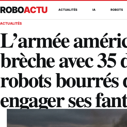
ROBO
ACTU
ACTUALITÉS
IA
ROBOTS
ACTUALITÉS
L’armée améric
brèche avec 35 
robots bourrés 
engager ses fan