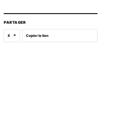
PARTAGER
X
↗
Copier le lien