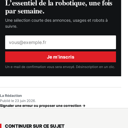
L’essentiel de la robotique, une fois
par semaine.
Une sélection courte des annonces, usages et robots à
suivre.
Adresse
e-
mail
Je m’inscris
Un e-mail de confirmation vous sera envoyé. Désinscription en un clic.
La Rédaction
Publié le 23 juin 2026.
Signaler une erreur ou proposer une correction →
CONTINUER SUR CE SUJET