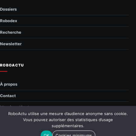
Dossiers
Robodex
Recherche
Newsletter
ROBOACTU
À propos
Contact
Mentions légales
RoboActu utilise une mesure d’audience anonyme sans cookie.
Confidentialité
Vous pouvez autoriser des statistiques d’usage
supplémentaires.
© 2026 RoboActu.fr
—
Tous droits réservés
OK
Cookies minimums