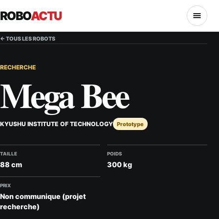
ROBO
ACTU
MENU
← TOUS LES ROBOTS
RECHERCHE
Mega Bee
KYUSHU INSTITUTE OF TECHNOLOGY
Prototype
TAILLE
POIDS
88 cm
300 kg
PRIX
Non communique (projet
recherche)