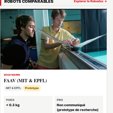
ROBOTS COMPARABLES
Explorer le Robodex →
SOUS-MARIN
FAAV (MIT & EPFL)
MIT & EPFL
Prototype
POIDS
PRIX
< 0.3 kg
Non communiqué
(prototype de recherche)