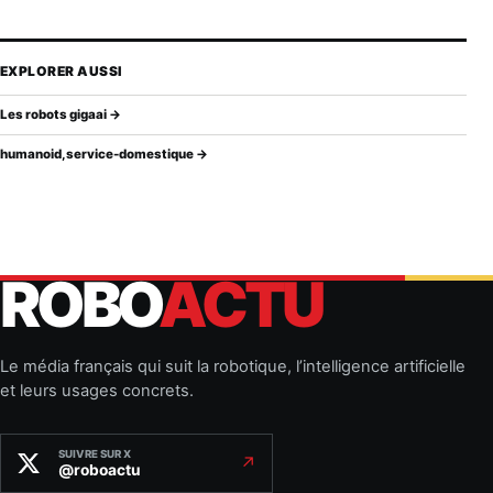
EXPLORER AUSSI
Les robots gigaai →
humanoid,service-domestique →
ROBO
ACTU
Le média français qui suit la robotique, l’intelligence artificielle
et leurs usages concrets.
SUIVRE SUR X
↗
@roboactu