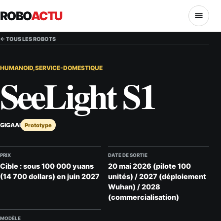
ROBO
ACTU
MENU
← TOUS LES ROBOTS
HUMANOID,SERVICE-DOMESTIQUE
SeeLight S1
GIGAAI
Prototype
PRIX
DATE DE SORTIE
Cible : sous 100 000 yuans
20 mai 2026 (pilote 100
(14 700 dollars) en juin 2027
unités) / 2027 (déploiement
Wuhan) / 2028
(commercialisation)
MODÈLE