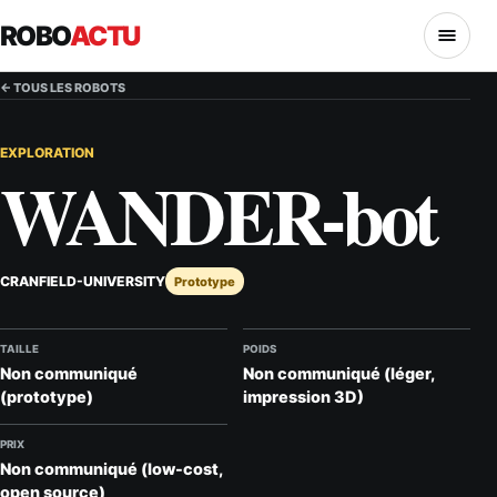
ROBO
ACTU
MENU
← TOUS LES ROBOTS
EXPLORATION
WANDER-bot
CRANFIELD-UNIVERSITY
Prototype
TAILLE
POIDS
Non communiqué
Non communiqué (léger,
(prototype)
impression 3D)
PRIX
Non communiqué (low-cost,
open source)