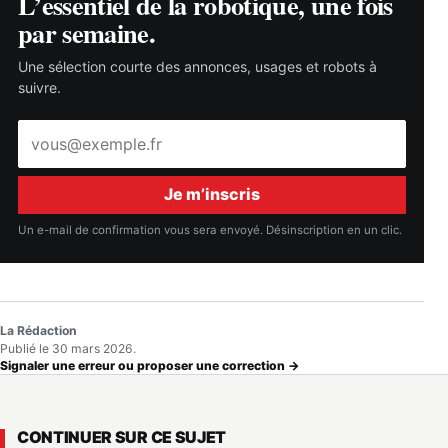
L’essentiel de la robotique, une fois
par semaine.
Une sélection courte des annonces, usages et robots à
suivre.
Adresse
e-
mail
Je m’inscris
Un e-mail de confirmation vous sera envoyé. Désinscription en un clic.
La Rédaction
Publié le 30 mars 2026.
Signaler une erreur ou proposer une correction →
CONTINUER SUR CE SUJET