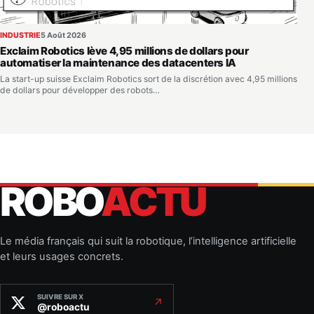
INDUSTRIE
5 Août 2026
Exclaim Robotics lève 4,95 millions de dollars pour
automatiser la maintenance des datacenters IA
La start-up suisse Exclaim Robotics sort de la discrétion avec 4,95 millions
de dollars pour développer des robots…
ROBO
ACTU
Le média français qui suit la robotique, l’intelligence artificielle
et leurs usages concrets.
SUIVRE SUR X
↗
@roboactu