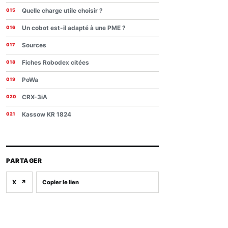
Quelle charge utile choisir ?
Un cobot est-il adapté à une PME ?
Sources
Fiches Robodex citées
PoWa
CRX-3iA
Kassow KR 1824
PARTAGER
X
↗
Copier le lien