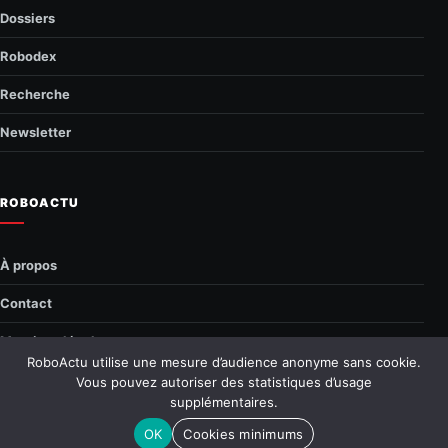
Dossiers
Robodex
Recherche
Newsletter
ROBOACTU
À propos
Contact
Mentions légales
RoboActu utilise une mesure d’audience anonyme sans cookie.
Confidentialité
Vous pouvez autoriser des statistiques d’usage
supplémentaires.
© 2026 RoboActu.fr
—
Tous droits réservés
OK
Cookies minimums
Retour en haut
↑