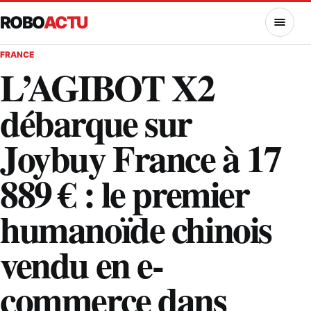
ROBO
ACTU
MENU
FRANCE
L’AGIBOT X2
débarque sur
Joybuy France à 17
889 € : le premier
humanoïde chinois
vendu en e-
commerce dans