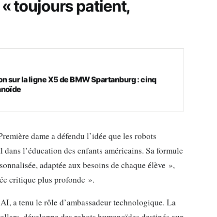
 « toujours patient,
on sur la ligne X5 de BMW Spartanburg : cinq
anoïde
 Première dame a défendu l’idée que les robots
l dans l’éducation des enfants américains. Sa formule
rsonnalisée, adaptée aux besoins de chaque élève »,
ée critique plus profonde ».
 AI, a tenu le rôle d’ambassadeur technologique. La
 dollars, développe des robots humanoïdes destinés aux