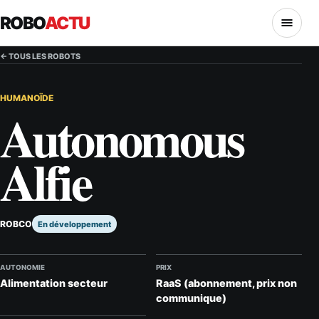
ROBO
ACTU
MENU
← TOUS LES ROBOTS
HUMANOÏDE
Autonomous
Alfie
ROBCO
En développement
AUTONOMIE
PRIX
Alimentation secteur
RaaS (abonnement, prix non
communique)