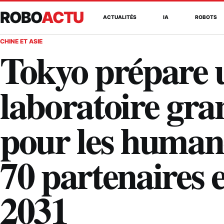
ROBO
ACTU
ACTUALITÉS
IA
ROBOTS
CHINE ET ASIE
Tokyo prépare 
laboratoire gra
pour les humano
70 partenaires 
2031