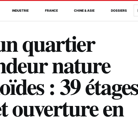
R
INDUSTRIE
FRANCE
CHINE & ASIE
DOSSIERS
un quartier
ndeur nature
ïdes : 39 étages
et ouverture en