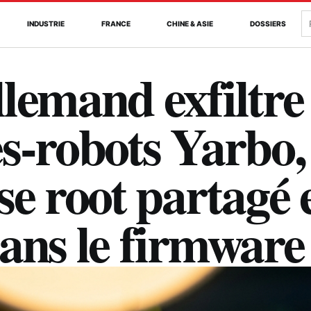
R
INDUSTRIE
FRANCE
CHINE & ASIE
DOSSIERS
lemand exfiltre
s-robots Yarbo,
se root partagé 
ans le firmware