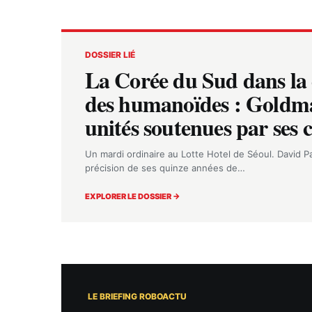
DOSSIER LIÉ
La Corée du Sud dans la 
des humanoïdes : Goldma
unités soutenues par ses 
Un mardi ordinaire au Lotte Hotel de Séoul. David Pa
précision de ses quinze années de…
EXPLORER LE DOSSIER →
LE BRIEFING ROBOACTU