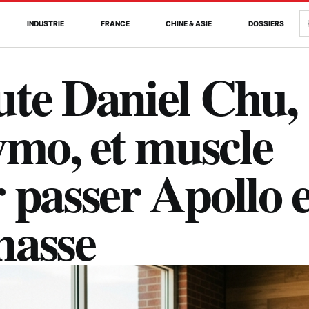
R
INDUSTRIE
FRANCE
CHINE & ASIE
DOSSIERS
ute Daniel Chu,
mo, et muscle
 passer Apollo 
masse