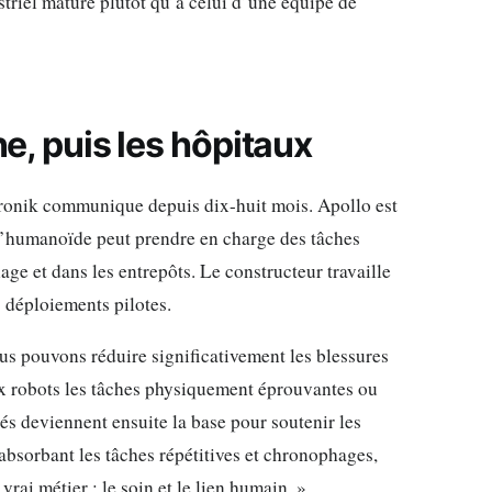
striel mature plutôt qu’à celui d’une équipe de
ne, puis les hôpitaux
ptronik communique depuis dix-huit mois. Apollo est
 l’humanoïde peut prendre en charge des tâches
age et dans les entrepôts. Le constructeur travaille
 déploiements pilotes.
Nous pouvons réduire significativement les blessures
ux robots les tâches physiquement éprouvantes ou
s deviennent ensuite la base pour soutenir les
 absorbant les tâches répétitives et chronophages,
rai métier : le soin et le lien humain. »