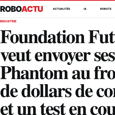
ROBO
ACTU
ACTUALITÉS
IA
ROBOTS
INDUSTRIE
Foundation Fut
veut envoyer s
Phantom au fron
de dollars de c
et un test en co