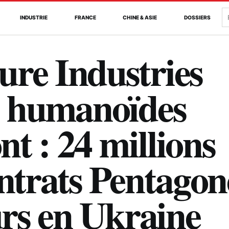
R
INDUSTRIE
FRANCE
CHINE & ASIE
DOSSIERS
ure Industries
es humanoïdes
t : 24 millions
ontrats Pentagon
urs en Ukraine