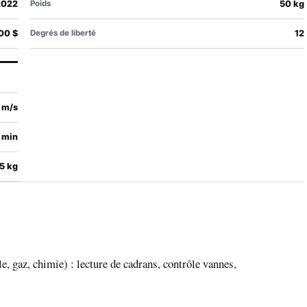
2022
Poids
50 kg
00 $
Degrés de liberté
12
 m/s
 min
5 kg
, gaz, chimie) : lecture de cadrans, contrôle vannes,