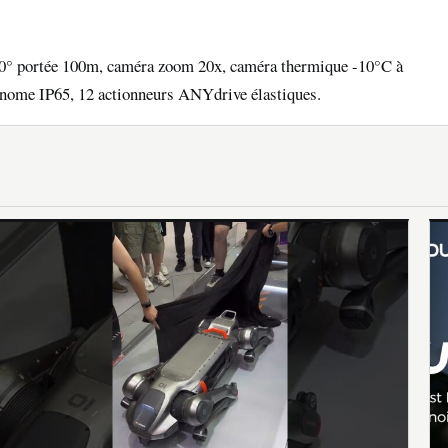
0° portée 100m, caméra zoom 20x, caméra thermique -10°C à
tonome IP65, 12 actionneurs ANYdrive élastiques.