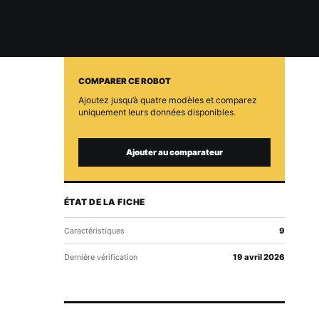
COMPARER CE ROBOT
Ajoutez jusqu’à quatre modèles et comparez
uniquement leurs données disponibles.
Ajouter au comparateur
ÉTAT DE LA FICHE
Caractéristiques
9
Dernière vérification
19 avril 2026