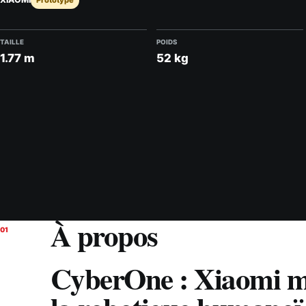
Prototype
TAILLE
POIDS
1.77 m
52 kg
À propos
01
CyberOne : Xiaomi mo