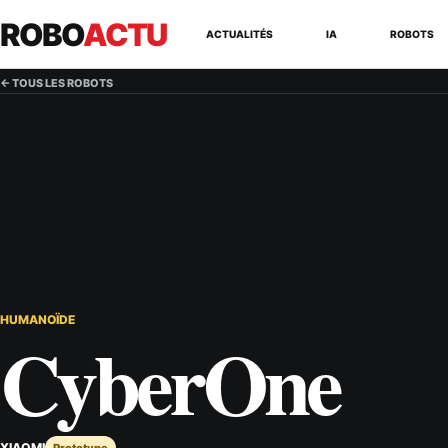
ROBO
ACTU
ACTUALITÉS
IA
ROBOTS
← TOUS LES ROBOTS
HUMANOÏDE
CyberOne
XIAOMI