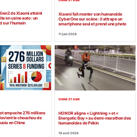
CHINE ET ASIE
Gen2 de Xiaomi atteint
Xiaomi fait monter son humanoïde
te en usine auto : un
CyberOne sur scène : il attrape un
d sur l’humain
smartphone seul et prend une photo
11 juin 2026
CHINE ET ASIE
ot empoche 276 millions
HONOR aligne « Lightning » et «
 devient le chouchou de
Energetic Boy » au demi-marathon des
uoia en Chine
humanoïdes de Pékin
18 avril 2026