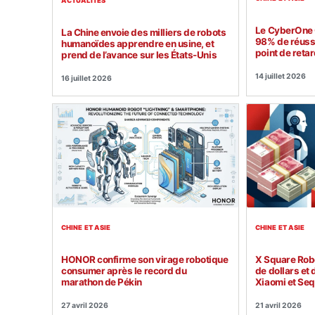
ACTUALITÉS
Le CyberOne 
La Chine envoie des milliers de robots
98% de réussi
humanoïdes apprendre en usine, et
point de retar
prend de l’avance sur les États-Unis
14 juillet 2026
16 juillet 2026
CHINE ET ASIE
CHINE ET ASIE
X Square Rob
HONOR confirme son virage robotique
de dollars et
consumer après le record du
Xiaomi et Seq
marathon de Pékin
21 avril 2026
27 avril 2026