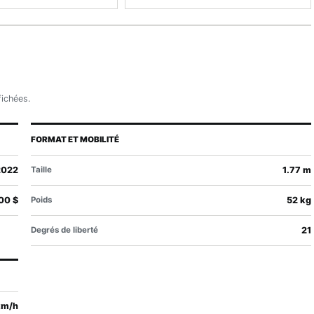
fichées.
FORMAT ET MOBILITÉ
2022
Taille
1.77 m
00 $
Poids
52 kg
Degrés de liberté
21
km/h