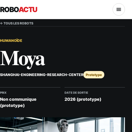
ROBO
ACTU
MENU
← TOUS LES ROBOTS
HUMANOÏDE
Moya
SHANGHAI-ENGINEERING-RESEARCH-CENTER
Prototype
PRIX
DATE DE SORTIE
Non communique
2026 (prototype)
(prototype)