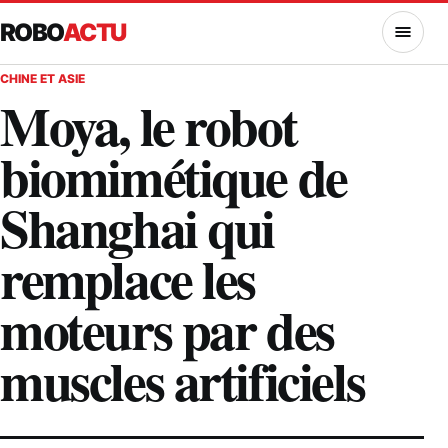
ROBO
ACTU
MENU
CHINE ET ASIE
Moya, le robot
biomimétique de
Shanghai qui
remplace les
moteurs par des
muscles artificiels