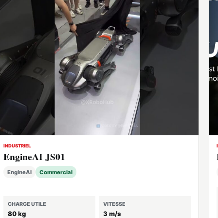
INDUSTRIEL
EngineAI JS01
EngineAI
Commercial
CHARGE UTILE
VITESSE
80 kg
3 m/s