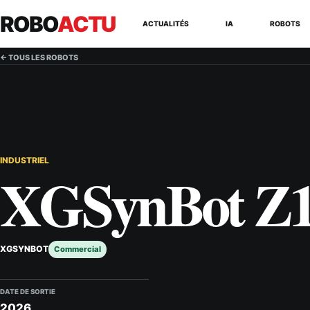
ROBO
ACTU
ACTUALITÉS
IA
ROBOTS
← TOUS LES ROBOTS
INDUSTRIEL
XGSynBot Z
XGSYNBOT
Commercial
DATE DE SORTIE
2026