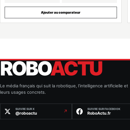
Ajouter au comparateur
ROBO
ACTU
Le média français qui suit la robotique, l’intelligence artificielle et
leurs usages concrets.
SUIVRE SUR X
SUIVRE SUR FACEBOOK
↗
@roboactu
RoboActu.fr