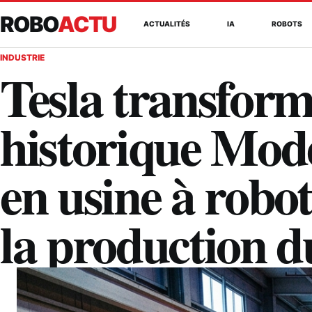
ROBO
ACTU
ACTUALITÉS
IA
ROBOTS
INDUSTRIE
Tesla transform
historique Mod
en usine à robo
la production d