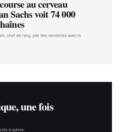
course au cerveau
n Sachs voit 74 000
chaînes
rk, chef de rang, plie des serviettes avec la
ique, une fois
ots à suivre.