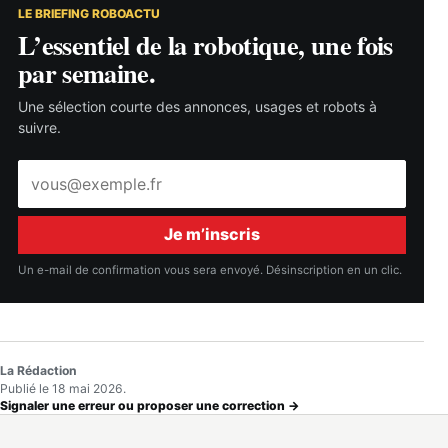
LE BRIEFING ROBOACTU
L’essentiel de la robotique, une fois
par semaine.
Une sélection courte des annonces, usages et robots à
suivre.
Adresse
e-
mail
Je m’inscris
Un e-mail de confirmation vous sera envoyé. Désinscription en un clic.
La Rédaction
Publié le 18 mai 2026.
Signaler une erreur ou proposer une correction →