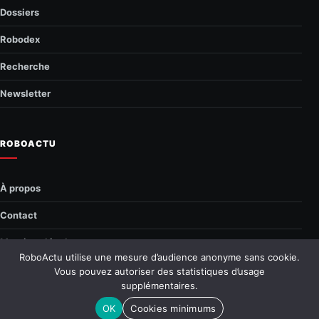
Dossiers
Robodex
Recherche
Newsletter
ROBOACTU
À propos
Contact
Mentions légales
RoboActu utilise une mesure d’audience anonyme sans cookie.
Confidentialité
Vous pouvez autoriser des statistiques d’usage
supplémentaires.
© 2026 RoboActu.fr
—
Tous droits réservés
OK
Cookies minimums
Retour en haut
↑