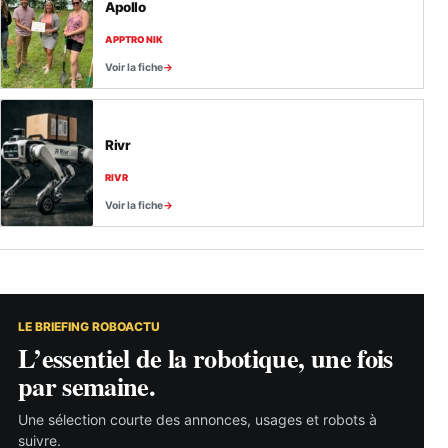
Apollo
APPTRONIK
Voir la fiche
Rivr
RIVR
Voir la fiche
LE BRIEFING ROBOACTU
L’essentiel de la robotique, une fois
par semaine.
Une sélection courte des annonces, usages et robots à
suivre.