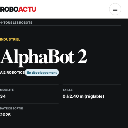
ROBO
ACTU
MENU
← TOUS LES ROBOTS
INDUSTRIEL
AlphaBot 2
AI2 ROBOTICS
En développement
MOBILITÉ
TAILLE
34
0 à 2.40 m (réglable)
DATE DE SORTIE
2025