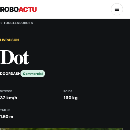
ROBO
ACTU
MENU
← TOUS LES ROBOTS
LIVRAISON
Dot
DOORDASH
Commercial
VITESSE
POIDS
32 km/h
160 kg
TAILLE
1.50 m