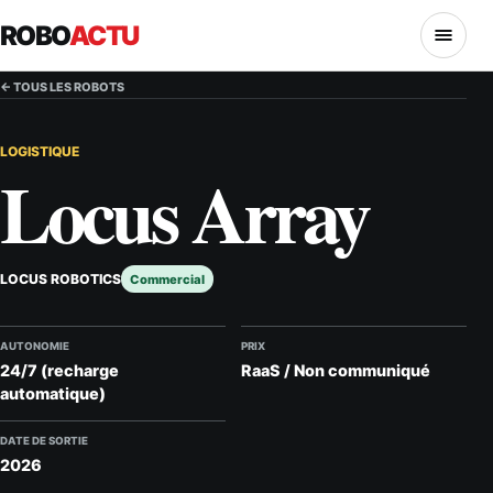
ROBO
ACTU
MENU
← TOUS LES ROBOTS
LOGISTIQUE
Locus Array
LOCUS ROBOTICS
Commercial
AUTONOMIE
PRIX
24/7 (recharge
RaaS / Non communiqué
automatique)
DATE DE SORTIE
2026