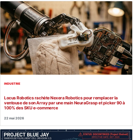
INDUSTRIE
Locus Robotics rachète Nexera Robotics pour remplacer la
ventouse de son Array par une main NeuraGrasp et picker 90 à
100% des SKU e-commerce
22 mai 2026