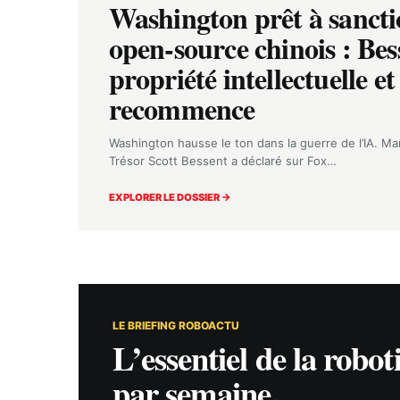
Washington prêt à sancti
open-source chinois : Bess
propriété intellectuelle e
recommence
Washington hausse le ton dans la guerre de l’IA. Mard
Trésor Scott Bessent a déclaré sur Fox…
EXPLORER LE DOSSIER →
LE BRIEFING ROBOACTU
L’essentiel de la robot
par semaine.