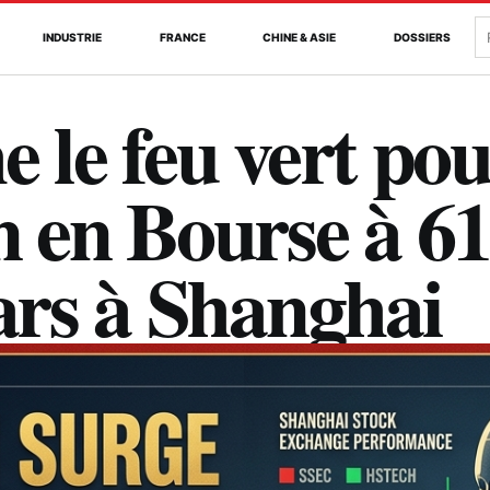
R
INDUSTRIE
FRANCE
CHINE & ASIE
DOSSIERS
e le feu vert po
n en Bourse à 6
lars à Shanghai