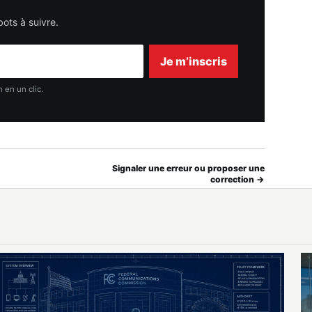
ots à suivre.
Je m’inscris
 en un clic.
Signaler une erreur ou proposer une
correction →