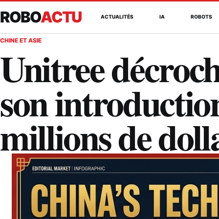
ROBO
ACTU
ACTUALITÉS
IA
ROBOTS
CHINE ET ASIE
Unitree décroch
son introductio
millions de dol